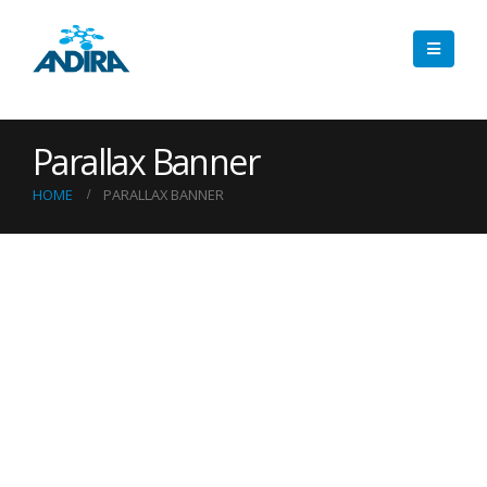
Parallax Banner
HOME
PARALLAX BANNER
CATEGORY
BANNER
Set banners and description for any category of