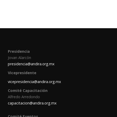
your website.
Presidencia
Jovan Alarcón
presidencia@andira.org.mx
Vicepresidente
vicepresidencia@andira.org.mx
Comité Capacitación
Alfredo Arredondo
capacitacion@andira.org.mx
Comité Eventos