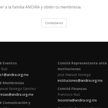
cer a la familia ANDIRA y obtén tu membresía.
Contáctanos
é Eventos
Comité Representante ante
 Ruíz
Instituciones
s1@andira.org.mx
José Manuel Noriega
instituciones@andira.org.mx
é Membresías
anuel Noriega Sánchez
Comité Finanzas
esias@andira.org.mx
Francisco Ruíz
tesoreria@andira.org.mx
é Comunicación y