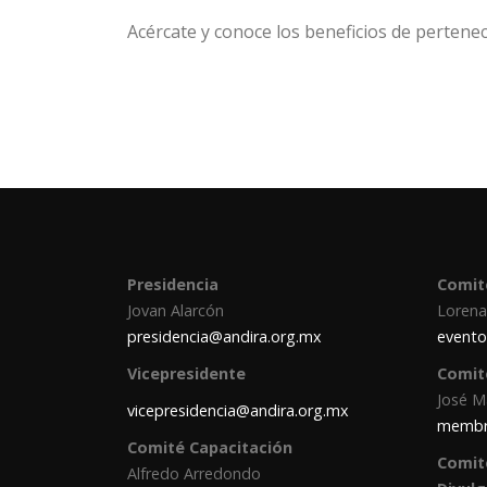
Acércate y conoce los beneficios de pertene
Presidencia
Comit
Jovan Alarcón
Lorena
presidencia@andira.org.mx
evento
Vicepresidente
Comit
José M
vicepresidencia@andira.org.mx
membr
Comité Capacitación
Comit
Alfredo Arredondo