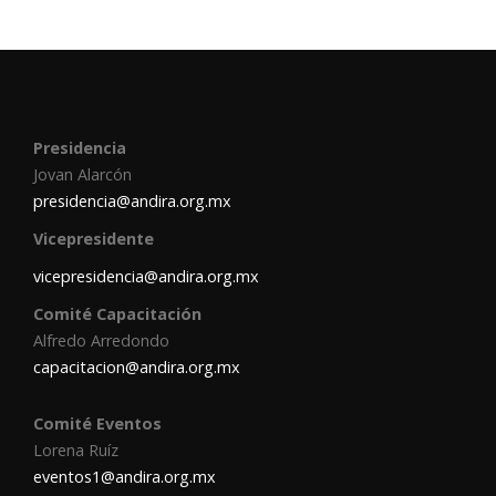
Presidencia
Jovan Alarcón
presidencia@andira.org.mx
Vicepresidente
vicepresidencia@andira.org.mx
Comité Capacitación
Alfredo Arredondo
capacitacion@andira.org.mx
Comité Eventos
Lorena Ruíz
eventos1@andira.org.mx