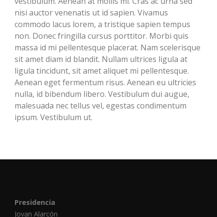
vestibulum. Aenean at mollis mi. Cras ac urna sed
nisi auctor venenatis ut id sapien. Vivamus
commodo lacus lorem, a tristique sapien tempus
non. Donec fringilla cursus porttitor. Morbi quis
massa id mi pellentesque placerat. Nam scelerisque
sit amet diam id blandit. Nullam ultrices ligula at
ligula tincidunt, sit amet aliquet mi pellentesque.
Aenean eget fermentum risus. Aenean eu ultricies
nulla, id bibendum libero. Vestibulum dui augue,
malesuada nec tellus vel, egestas condimentum
ipsum. Vestibulum ut.
Presidencia
Jovan Alarcón