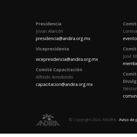
Presidencia
Comit
Jovan Alarcón
Lorena
presidencia@andira.org.mx
evento
Vicepresidente
Comit
José M
vicepresidencia@andira.org.mx
membr
Comité Capacitación
Comit
Alfredo Arredondo
Divul
capacitacion@andira.org.mx
Néstor
comuni
© Copyright 2024. ANDIRA -
Aviso de 