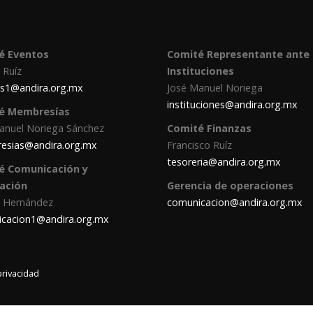
é Eventos
Comité Representante ante
 Ruíz
Instituciones
s1@andira.org.mx
José Manuel Noriega
instituciones@andira.org.mx
é Membresías
anuel Noriega Sánchez
Comité Finanzas
esias@andira.org.mx
Francisco Ruíz
tesoreria@andira.org.mx
é Comunicación y
gación
Gerencia de operaciones
 Hernández
comunicacion@andira.org.mx
cacion1@andira.org.mx
privacidad