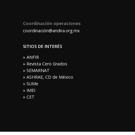
Coordinación operaciones
coordinación@andira.org.mx
SITIOS DE INTERÉS
» ANFIR
» Revista Cero Grados
» SEMARNAT
» ASHRAE, CD de México
» SUMe
» IMEI
» CET