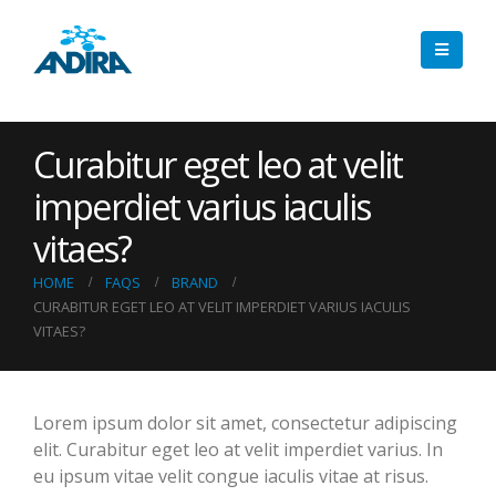
Curabitur eget leo at velit
imperdiet varius iaculis
vitaes?
HOME
FAQS
BRAND
CURABITUR EGET LEO AT VELIT IMPERDIET VARIUS IACULIS
VITAES?
Lorem ipsum dolor sit amet, consectetur adipiscing
elit. Curabitur eget leo at velit imperdiet varius. In
eu ipsum vitae velit congue iaculis vitae at risus.