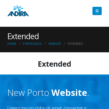
Extended
HOME
PORTFOLIOS
WEBSITE
EXTENDED
Extended
New Porto
Website
.
Lorem ipsum dolor sit amet, consectetur