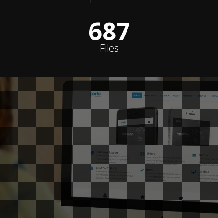
688
Files