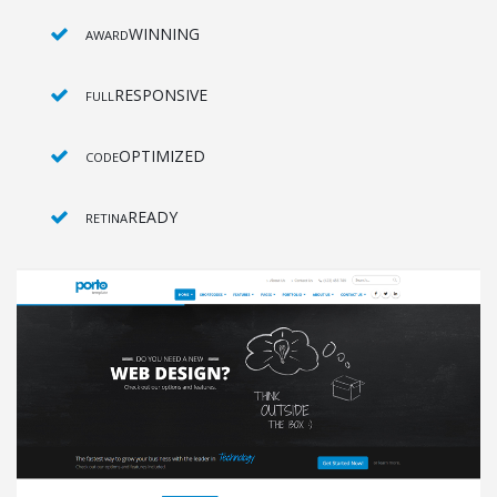
WINNING
AWARD
RESPONSIVE
FULL
OPTIMIZED
CODE
READY
RETINA