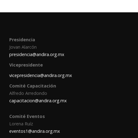
Presidencia
Jovan Alarcón
presidencia@andira.org.mx
Vicepresidente
vicepresidencia@andira.org.mx
Comité Capacitación
Alfredo Arredondo
capacitacion@andira.org.mx
Comité Eventos
Lorena Ruíz
eventos1@andira.org.mx