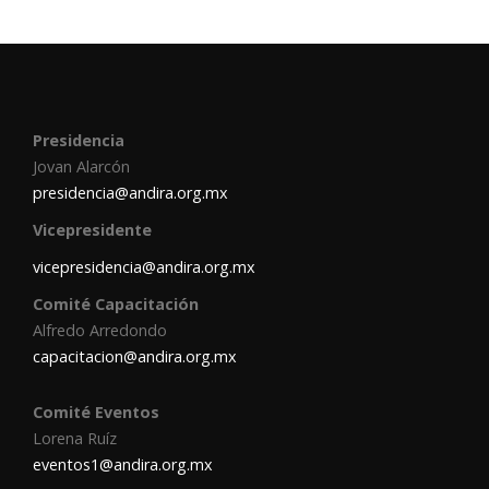
Presidencia
Jovan Alarcón
presidencia@andira.org.mx
Vicepresidente
vicepresidencia@andira.org.mx
Comité Capacitación
Alfredo Arredondo
capacitacion@andira.org.mx
Comité Eventos
Lorena Ruíz
eventos1@andira.org.mx