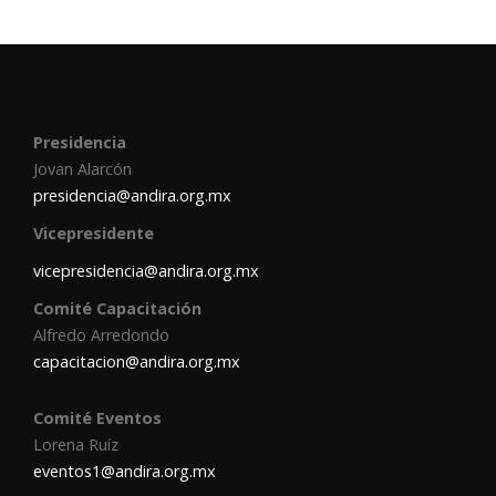
Presidencia
Jovan Alarcón
presidencia@andira.org.mx
Vicepresidente
vicepresidencia@andira.org.mx
Comité Capacitación
Alfredo Arredondo
capacitacion@andira.org.mx
Comité Eventos
Lorena Ruíz
eventos1@andira.org.mx