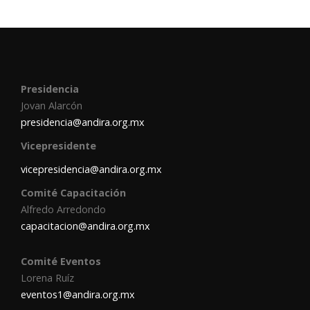
Presidencia
Jovan Alarcón
presidencia@andira.org.mx
Vicepresidente
vicepresidencia@andira.org.mx
Comité Capacitación
Alfredo Arredondo
capacitacion@andira.org.mx
Comité Eventos
Lorena Ruíz
eventos1@andira.org.mx