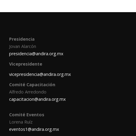
Presidencia
Jovan Alarcón
presidencia@andira.org.mx
Vicepresidente
vicepresidencia@andira.org.mx
Comité Capacitación
Alfredo Arredondo
capacitacion@andira.org.mx
Comité Eventos
Lorena Ruíz
eventos1@andira.org.mx