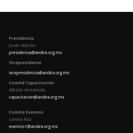
Presidencia
Jovan Alarcón
presidencia@andira.org.mx
Vicepresidente
vicepresidencia@andira.org.mx
Comité Capacitación
Alfredo Arredondo
capacitacion@andira.org.mx
Comité Eventos
Lorena Ruíz
eventos1@andira.org.mx