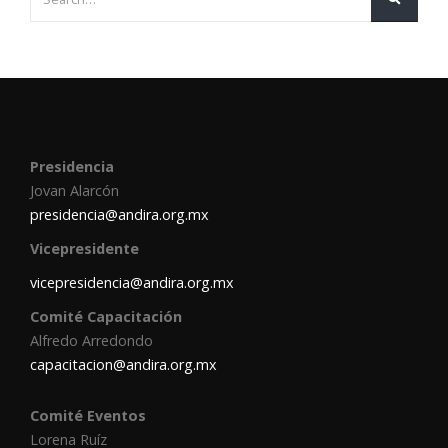
Presidencia
Jovan Alarcón
presidencia@andira.org.mx
Vicepresidente
vicepresidencia@andira.org.mx
Comité Capacitación
Alfredo Arredondo
capacitacion@andira.org.mx
Comité Eventos
Lorena Ruíz